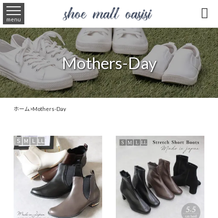

menu
Mothers-Day
ホーム
>
Mothers-Day