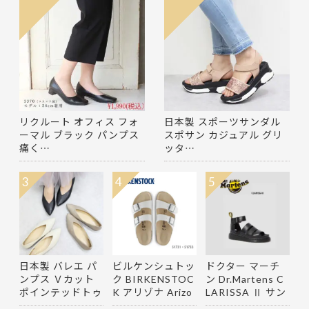
リクルート オフィス フォ
日本製 スポーツサンダル
ーマル ブラック パンプス
スポサン カジュアル グリ
痛く…
ッタ…
3
4
5
日本製 バレエ パ
ビルケンシュトッ
ドクター マーチ
ンプス Ｖカット
ク BIRKENSTOC
ン Dr.Martens C
ポインテッドトゥ
K アリゾナ Arizo
LARISSA Ⅱ サン
ロー…
na サン…
ダル