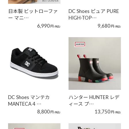
日本製 ビットローファ
DC Shoes ピュア PURE
ー マニ…
HIGH-TOP…
6,990
9,680
円
円
(税込)
(税込)
DC Shoes マンテカ
ハンター HUNTER レデ
MANTECA 4 …
ィース プ…
8,800
13,750
円
円
(税込)
(税込)