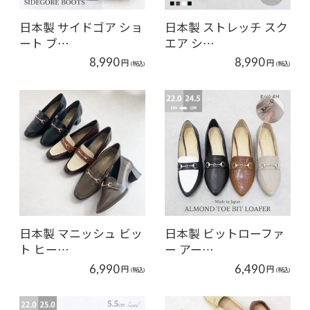
日本製 サイドゴア ショ
日本製 ストレッチ スク
ート ブ…
エア シ…
8,990
8,990
円
円
(税込)
(税込)
日本製 マニッシュ ビッ
日本製 ビットローファ
ト ヒー…
ー アー…
6,990
6,490
円
円
(税込)
(税込)