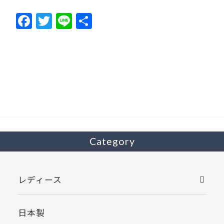
F
T
Li
共
ac
w
n
有
e
itt
e
b
er
o
o
k
Category
レディース
日本製