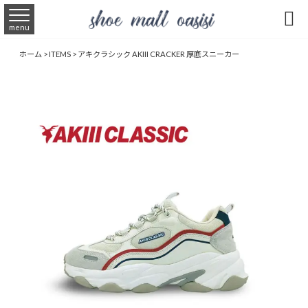

menu
ホーム
>
ITEMS
>
アキクラシック AKIII CRACKER 厚底スニーカー