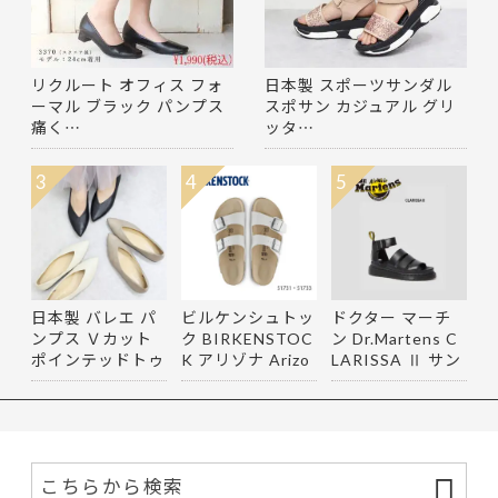
リクルート オフィス フォ
日本製 スポーツサンダル
ーマル ブラック パンプス
スポサン カジュアル グリ
痛く…
ッタ…
3
4
5
日本製 バレエ パ
ビルケンシュトッ
ドクター マーチ
ンプス Ｖカット
ク BIRKENSTOC
ン Dr.Martens C
ポインテッドトゥ
K アリゾナ Arizo
LARISSA Ⅱ サン
ロー…
na サン…
ダル