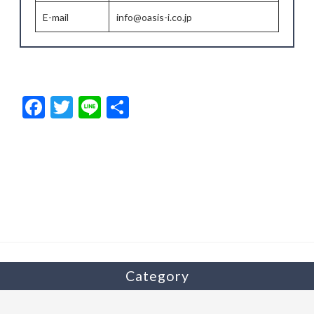
E-mail
info@oasis-i.co.jp
F
T
Li
共
ac
w
n
有
e
itt
e
b
er
o
o
k
Category