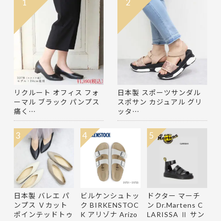
1
2
リクルート オフィス フォ
日本製 スポーツサンダル
ーマル ブラック パンプス
スポサン カジュアル グリ
痛く…
ッタ…
3
4
5
日本製 バレエ パ
ビルケンシュトッ
ドクター マーチ
ンプス Ｖカット
ク BIRKENSTOC
ン Dr.Martens C
ポインテッドトゥ
K アリゾナ Arizo
LARISSA Ⅱ サン