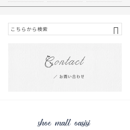
ロー…
na サン…
ダル