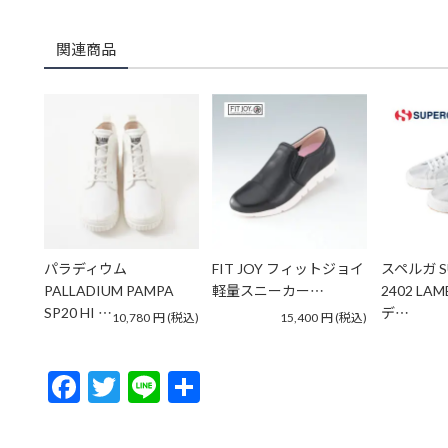
関連商品
パラディウム
FIT JOY フィットジョイ
スペルガ S
PALLADIUM PAMPA
軽量スニーカー…
2402 LA
SP20 HI …
デ…
10,780
円
(税込)
15,400
円
(税込)
F
T
Li
共
ac
w
n
有