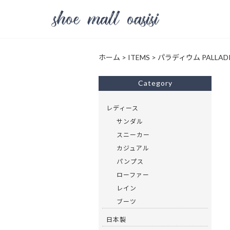
ホーム
>
ITEMS
>
パラディウム PALLAD
Category
レディース
サンダル
スニーカー
カジュアル
パンプス
ローファー
レイン
ブーツ
日本製