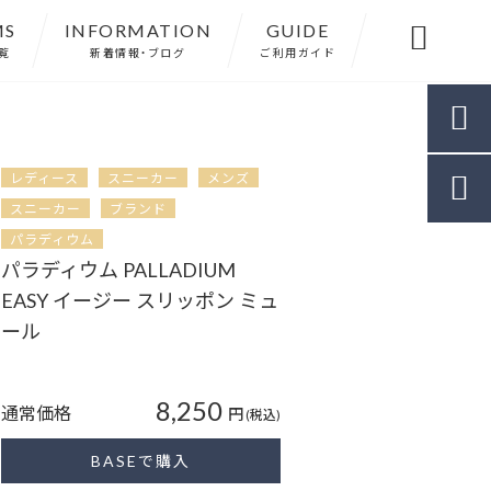
MS
INFORMATION
GUIDE

覧
新着情報・ブログ
ご利用ガイド

レディース
スニーカー
メンズ

スニーカー
ブランド
パラディウム
パラディウム PALLADIUM
EASY イージー スリッポン ミュ
ール
8,250
通常価格
円
(税込)
BASEで購入