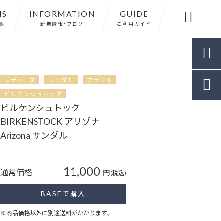
MS
INFORMATION
GUIDE

覧
新着情報・ブログ
ご利用ガイド

レディース
サンダル
ブランド

ビルケンシュトック
ビルケンシュトック
BIRKENSTOCK アリゾナ
Arizona サンダル
11,000
通常価格
円
(税込)
BASEで購入
※商品価格以外に別途送料がかかります。