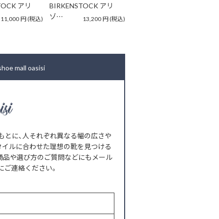
TOCK アリ
BIRKENSTOCK アリ
ゾ…
11,000
円
(税込)
13,200
円
(税込)
all oasisi
もとに、人それぞれ異なる幅の広さや
タイルに合わせた理想の靴を見つける
商品や選び方のご質問などにもメール
にご連絡ください。