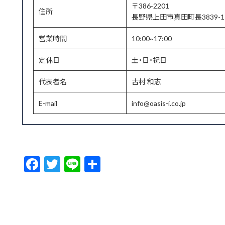
〒386-2201
住所
長野県上田市真田町長3839-1
営業時間
10:00~17:00
定休日
土・日・祝日
代表者名
古村 和志
E-mail
info@oasis-i.co.jp
F
T
Li
共
ac
w
n
有
e
itt
e
b
er