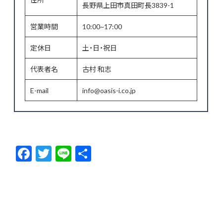
長野県上田市真田町長3839-1
営業時間
10:00~17:00
定休日
土・日・祝日
代表者名
古村 和志
E-mail
info@oasis-i.co.jp
F
T
Li
共
ac
w
n
有
e
itt
e
b
er
o