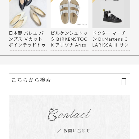
日本製 バレエ パ
ビルケンシュトッ
ドクター マーチ
ンプス Ｖカット
ク BIRKENSTOC
ン Dr.Martens C
ポインテッドトゥ
K アリゾナ Arizo
LARISSA Ⅱ サン
ロー…
na サン…
ダル