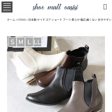

menu
ホーム
>
ITEMS
>
日本製 サイドゴア ショート ブーツ 柔らか 幅広 痛くない 歩きやすい